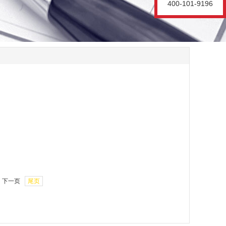
400-101-9196
下一页
尾页