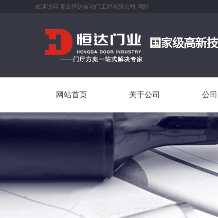
欢迎访问 青岛恒达自动门工程有限公司 网站
网站首页
关于公司
公司
网站首页
关于公司
公司