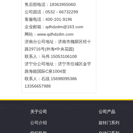
售后部电话：18363955060
公司固话：0532－66732299
客服电话：400-101-9196
企业邮箱：qdhdzdm@163.com
网站：www.qdhdzdm.com
济南分公司地址：济南市槐荫区经十
路29716号(外海•中央花园)
联系人：马伟 15053106108
济宁分公司地址：济宁市任城区金宇
路海能国际C座1004室
联系人：石战 15698095386
13356657988
关于公司
公司产品
公司介绍
旋转门系列