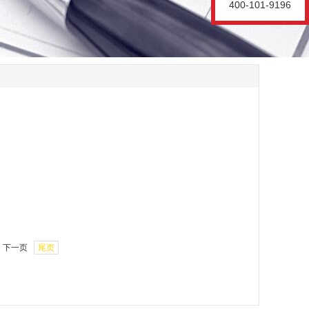
400-101-9196
下一页
尾页