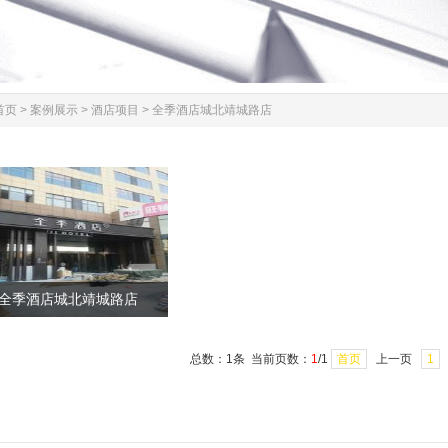
首页
>
案例展示
>
酒店项目
>
全季酒店城北靖城路店
全季酒店城北靖城路店
总数：1条 当前页数：
1
/1
首页
上一页
1