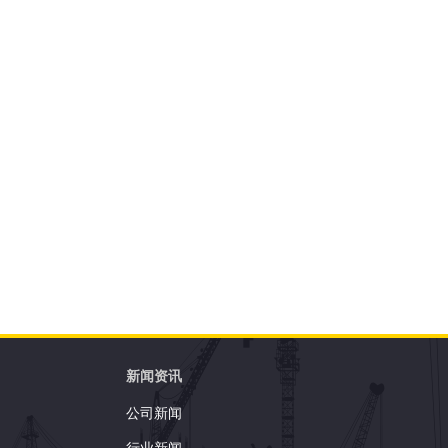
新闻资讯
公司新闻