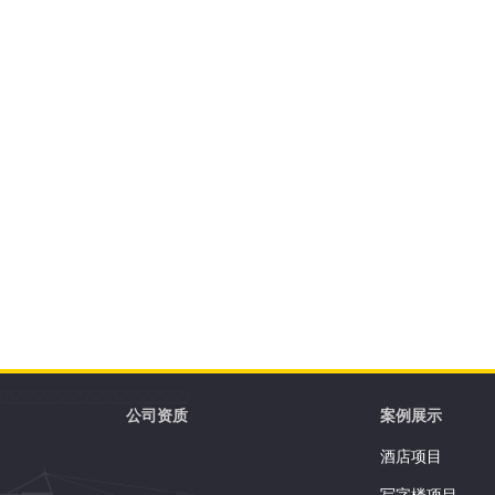
公司资质
案例展示
酒店项目