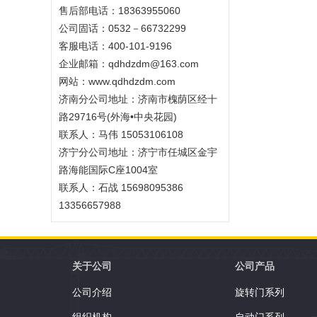
售后部电话：18363955060
公司固话：0532－66732299
客服电话：400-101-9196
企业邮箱：qdhdzdm@163.com
网站：www.qdhdzdm.com
济南分公司地址：济南市槐荫区经十
路29716号(外海•中央花园)
联系人：马伟 15053106108
济宁分公司地址：济宁市任城区金宇
路海能国际C座1004室
联系人：石战 15698095386
13356657988
关于公司
公司产品
公司介绍
旋转门系列