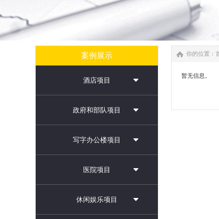
你的位置：
案例展示
暂无信息。
酒店项目
政府和部队项目
写字办公楼项目
医院项目
休闲娱乐项目