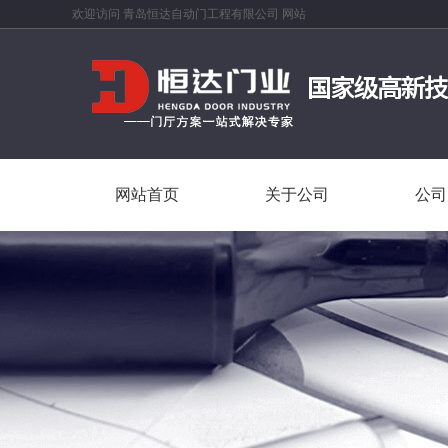
欢迎访问 青岛恒达自动门工程有限公司 网站
网站首页
关于公司
公司
网站首页
关于公司
公司